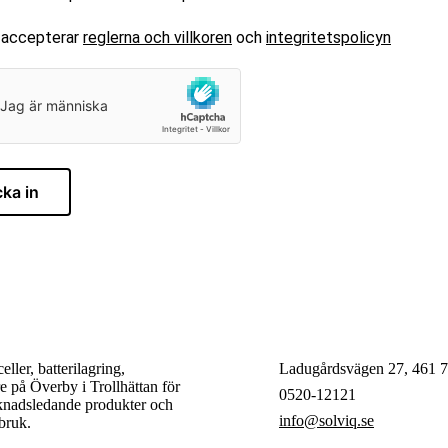
 accepterar
reglerna och villkoren
och
integritetspolicyn
cka in
ller, batterilagring,
Ladugårdsvägen 27, 461 70
e på Överby i Trollhättan för
0520-12121
rknadsledande produkter och
info@solviq.se
bruk.