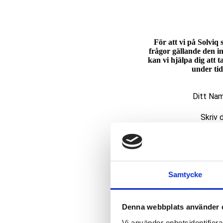
För att vi på Solviq
frågor gällande den i
kan vi hjälpa dig att t
under tid
Ditt Na
Placerin
Samtycke
Vad är d
Denna webbplats använder 
Trä
Vi använder enhetsidentifierar