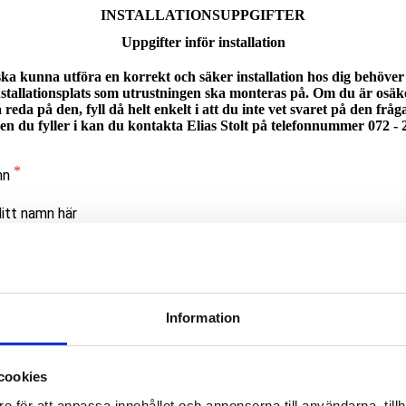
INSTALLATIONSUPPGIFTER
Uppgifter inför installation
 ska kunna utföra en korrekt och säker installation hos dig behöver
nstallationsplats som utrustningen ska monteras på. Om du är osäk
a reda på den, fyll då helt enkelt i att du inte vet svaret på den frå
en du fyller i kan du kontakta Elias Stolt på telefonnummer 072 - 
mn
g
Information
et för material på väggen där utrustningen ska monteras?
cookies
e för att anpassa innehållet och annonserna till användarna, tillh