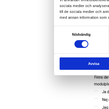
Trä
sociala medier och analysera 
Om du va
till de sociala medier och a
monteras
Gips
med annan information som du 
ca 2000:
Beton
Samtyckesval
Ja, 
Tegel
Nödvändig
Nej,
Annat
Hur lång
huvudsäk
Avvisa
0 - 5 
0 - 5 m
Finns de
modulpla
5 - 10 
Ja d
10 - 20
Nej 
Mer än 
Jag 