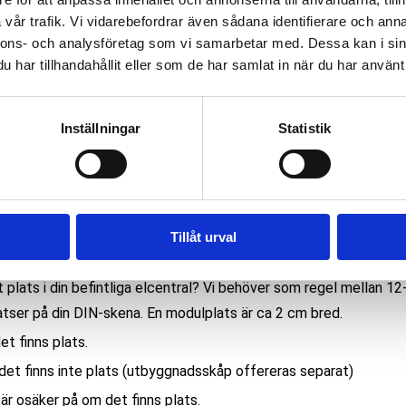
vår trafik. Vi vidarebefordrar även sådana identifierare och anna
lt ett brännbart material (trä) krävs det att en brandsäker skiva
nnons- och analysföretag som vi samarbetar med. Dessa kan i sin
 mellan vägg och produkt. Vill du att vi monterar den mot en k
har tillhandahållit eller som de har samlat in när du har använt 
- inklusive grönt avdrag?
g
jag vill att Solviq monterar brandskydd.
Inställningar
Statistik
 jag monterar brandskydd enligt regelverk själv.
t avstånd är det mellan din inkommande el (huvudelcentral, mäta
ringar) och plasten där produkten ska monteras?
Tillåt urval
meter
eter
t plats i din befintliga elcentral? Vi behöver som regel mellan 12
tser på din DIN-skena. En modulplats är ca 2 cm bred.
meter (+ 500:- inkl. grönt avdrag)
et finns plats.
 meter (+ 990:- inkl. grönt avdrag)
det finns inte plats (utbyggnadsskåp offereras separat)
20 meter (offereras separat)
är osäker på om det finns plats.